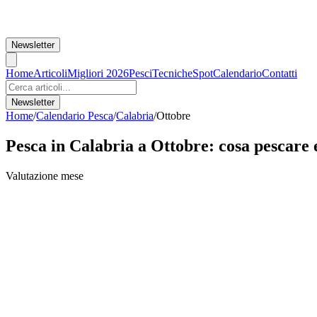
Newsletter
Home
Articoli
Migliori 2026
Pesci
Tecniche
Spot
Calendario
Contatti
Newsletter
Home
/
Calendario Pesca
/
Calabria
/
Ottobre
Pesca in
Calabria
a
Ottobre
: cosa pescare 
Valutazione mese