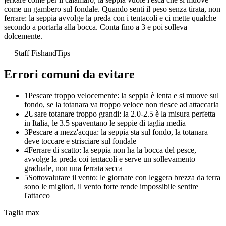
come un gambero sul fondale. Quando senti il peso senza tirata, non
ferrare: la seppia avvolge la preda con i tentacoli e ci mette qualche
secondo a portarla alla bocca. Conta fino a 3 e poi solleva
dolcemente.
— Staff FishandTips
Errori comuni da evitare
1
Pescare troppo velocemente: la seppia è lenta e si muove sul
fondo, se la totanara va troppo veloce non riesce ad attaccarla
2
Usare totanare troppo grandi: la 2.0-2.5 è la misura perfetta
in Italia, le 3.5 spaventano le seppie di taglia media
3
Pescare a mezz'acqua: la seppia sta sul fondo, la totanara
deve toccare e strisciare sul fondale
4
Ferrare di scatto: la seppia non ha la bocca del pesce,
avvolge la preda coi tentacoli e serve un sollevamento
graduale, non una ferrata secca
5
Sottovalutare il vento: le giornate con leggera brezza da terra
sono le migliori, il vento forte rende impossibile sentire
l'attacco
Taglia max