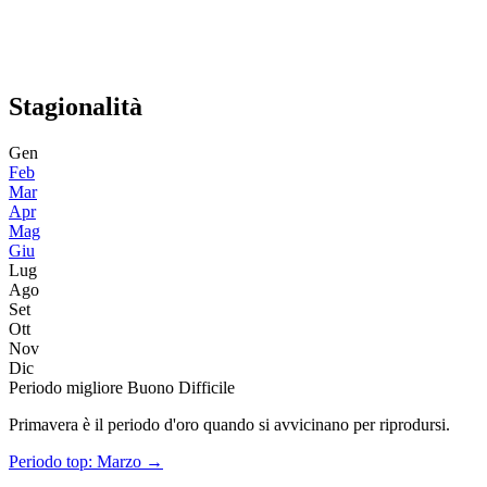
Stagionalità
Gen
Feb
Mar
Apr
Mag
Giu
Lug
Ago
Set
Ott
Nov
Dic
Periodo migliore
Buono
Difficile
Primavera è il periodo d'oro quando si avvicinano per riprodursi.
Periodo top:
Marzo
→