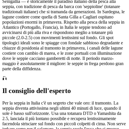
Senigallia — è storicamente il paradiso italiano della pesca alla
seppia, con tradizione di pesca da barca con 'seppioline' (totanare
tradizionali italiane) che si tramanda da generazioni. In Sardegna, le
lagune costiere come quella di Santa Gilla a Cagliari ospitano
popolazioni enormi in primavera. Rispetto alla pesca della seppia in
Atlantico (Portogallo, Francia), in Italia le seppie tendono ad
avvicinarsi di più alla riva e rispondono meglio a totanare più
piccole (2.0-2.5) con movimenti lentissimi sul fondo. Gli spot
tipologici ideali sono le spiagge con fondale sabbioso degradante e
chiazze di posidonia al tramonto in primavera, i canali delle lagune
costiere con cambio di marea, e le zone portuali con illuminazione
dove le seppie cacciano gamberetti di notte. Il periodo marzo-
maggio è assolutamente il migliore: le seppie in frega perdono gran
parte della diffidenza.
🎣
Il consiglio dell'esperto
Per la seppia in Italia c'è un segreto che vale oro: il tramonto. La
seppia diventa attivissima negli ultimi 40 minuti di luce, quando il
sole è basso sull'orizzonte. Usa una totanara DTD o Yamashita da
2.5, lanciala il più lontano possibile e recupera lentissimamente
facendola strisciare sul fondo con piccoli colpetti di cima. Non serve
jerkare come per il calamaro, la seppia vuole l'esca che si muove