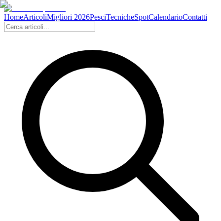
Home
Articoli
Migliori 2026
Pesci
Tecniche
Spot
Calendario
Contatti