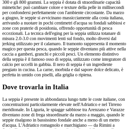
300 e gli 800 grammi. La seppia è dotata di straordinarie capacità
mimetiche: può cambiare colore e texture della pelle in millisecondi
per confondersi perfettamente con l'ambiente circostante. Da marzo
a giugno, le seppie si avvicinano massicciamente alla costa italiana,
arrivando a nuotare in pochi centimetri d'acqua su fondali sabbiosi e
zone con praterie di posidonia, offrendo opportunità di pesca
eccezionali. La tecnica dell'eging per la seppia utilizza totanare di
misura 2.0-3.0 con movimenti lenti sul fondo, molto diversi dal
jerking utilizzato per il calamaro. Il tramonto rappresenta il momento
magico per questa pesca, quando le seppie diventano più attive nella
caccia a gamberi, granchi e piccoli pesci. Un elemento distintivo
della seppia è il famoso osso di seppia, utilizzato come integratore di
calcio per uccelli in gabbia. Il nero di seppia è un ingrediente
pregiato in cucina. La carne, morbida e dal sapore dolce delicato, è
perfetta in umido con piselli, alla griglia o ripiena.
Dove trovarla in Italia
La seppia è presente in abbondanza lungo tutte le coste italiane, con
concentrazioni particolarmente elevate nell'Adriatico e nel Tirreno
meridionale. In Liguria, le spiagge sabbiose tra Arenzano e Varazze
diventano zone di frega straordinarie da marzo a maggio, quando le
seppie risalgono in bassissimo fondale anche a meno di un metro
d'acqua. L'Adriatico romagnolo e marchigiano — da Rimini a