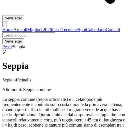
Newsletter
Home
Articoli
Migliori 2026
Pesci
Tecniche
Spot
Calendario
Contatti
Newsletter
Pesci
/
Seppia
🦑
Seppia
Sepia officinalis
Altri nomi:
Seppia comune
La seppia comune (Sepia officinalis) è il cefalopode più
frequentemente incontrato sotto costa durante la primavera italiana,
quando questi affascinanti molluschi migrano verso le acque basse
per la riproduzione. Questo animale dal corpo ovale e appiattito, con
tentacoli relativamente corti, può raggiungere i 45 cm di lunghezza e
i 4 kg di peso, sebbene le catture più comuni siano di esemplari tra i