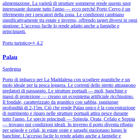
alimentazione. La varietà di strutture sommerse rende questo spot
interessante durante tutto l'anno — ecco perché Porto Cervo è un
riferimento per i pescatori della zona. Le condizioni cambiano
significativamente tra estate e inverno, offrendo target diversi in ogni
stagione. L'accesso facile lo rende adatto anche a famiglie e
principianti.
Porto turistico
•
⭐
4.2
Palau
Sardegna
Porto di imbarco per La Maddalena con scogliere granitiche e un
molo ideale per la pesca leggera. Le correnti dello stretto attraggono
predatori di passaggio. Le strutture portuali — moli, banchine e
massi di protezione — creano un ecosistema artificiale ricchissimo.
Il fondale, caratterizzato da granitico con sabbia, raggiunge
profondità di 2-15m. Ciò che rende Palau unico è la concentrazione
di nutrimento e riparo nelle strutture portuali attira pesce durante
tutto l'anno. Le specie principali — Spigola, Orata, Cefalo e Seppia
— trovano qui condizioni ideali. In inverno il porto diventa rifugio
per spigole e cefali, in estate orate e saraghi stazionano lungo le
banchine. L'accesso facile lo rende adatto anche a famiglie e