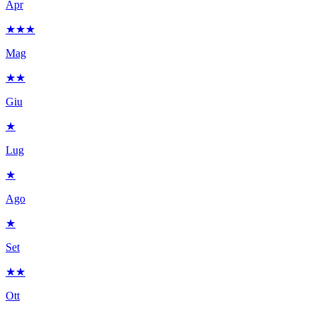
Apr
★★★
Mag
★★
Giu
★
Lug
★
Ago
★
Set
★★
Ott