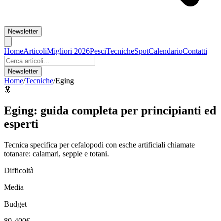
Newsletter
Home
Articoli
Migliori 2026
Pesci
Tecniche
Spot
Calendario
Contatti
Newsletter
Home
/
Tecniche
/
Eging
🦑
Eging
: guida completa per principianti ed
esperti
Tecnica specifica per cefalopodi con esche artificiali chiamate
totanare: calamari, seppie e totani.
Difficoltà
Media
Budget
80
-
400
€