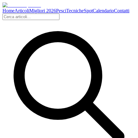
Home
Articoli
Migliori 2026
Pesci
Tecniche
Spot
Calendario
Contatti