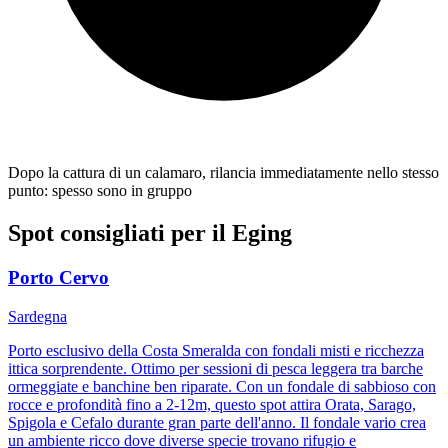
Dopo la cattura di un calamaro, rilancia immediatamente nello stesso
punto: spesso sono in gruppo
Spot consigliati per il
Eging
Porto Cervo
Sardegna
Porto esclusivo della Costa Smeralda con fondali misti e ricchezza
ittica sorprendente. Ottimo per sessioni di pesca leggera tra barche
ormeggiate e banchine ben riparate. Con un fondale di sabbioso con
rocce e profondità fino a 2-12m, questo spot attira Orata, Sarago,
Spigola e Cefalo durante gran parte dell'anno. Il fondale vario crea
un ambiente ricco dove diverse specie trovano rifugio e