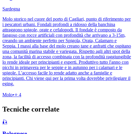
Sardegna
Molo storico nel cuore del porto di Cagliari, punto di riferimento per
i pescatori urbani. Fondali profondi a ridosso della banchina
attraggono spigole, orate e cefalopodi. Il fondale è composto da
fangoso con rocce artificiali con profondità che arrivano a 3-15m,
creando un ambiente perfetto per Spigola, Orata, Calamaro e
Seppia. I massi alla base del molo creano tane e anfratti che ospitano
una comunità marina stabile e variegata. Rispetto agli altri spot della
zona, la facilità di accesso combinata con la profondità raggiungibile
lo rende ideale per principianti e esperti. Produttivo tutto l'anno con
picchi in primavera per le seppie e in autunno per i calamari e le
spigole. L'accesso facile lo rende adatto anche a famiglie e
principianti. Chi viene qui per la prima volta dovrebbe privilegiare il
eging.
Molo
•
⭐
4
Tecniche correlate
🎣
Bolognese