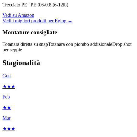
Trecciato PE | PE 0.6-0.8 (6-12lb)
Vedi su Amazon
Vedi i migliori prodotti per
Eging
→
Montature consigliate
Totanara diretta su snap
Totanara con piombo addizionale
Drop shot
per seppie
Stagionalità
Gen
★★★
Feb
★★
Mar
★★★