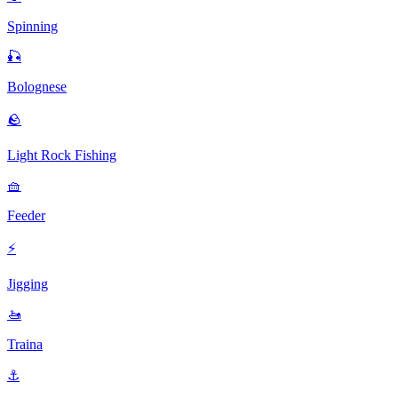
Spinning
🎣
Bolognese
🪨
Light Rock Fishing
🧺
Feeder
⚡
Jigging
🚤
Traina
⚓