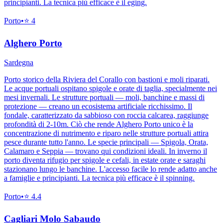
principianti. La tecnica più efficace è il eging.
Porto
•
⭐
4
Alghero Porto
Sardegna
Porto storico della Riviera del Corallo con bastioni e moli riparati.
Le acque portuali ospitano spigole e orate di taglia, specialmente nei
mesi invernali. Le strutture portuali — moli, banchine e massi di
protezione — creano un ecosistema artificiale ricchissimo. Il
fondale, caratterizzato da sabbioso con roccia calcarea, raggiunge
profondità di 2-10m. Ciò che rende Alghero Porto unico è la
concentrazione di nutrimento e riparo nelle strutture portuali attira
pesce durante tutto l'anno. Le specie principali — Spigola, Orata,
Calamaro e Seppia — trovano qui condizioni ideali. In inverno il
porto diventa rifugio per spigole e cefali, in estate orate e saraghi
stazionano lungo le banchine. L'accesso facile lo rende adatto anche
a famiglie e principianti. La tecnica più efficace è il spinning.
Porto
•
⭐
4.4
Cagliari Molo Sabaudo