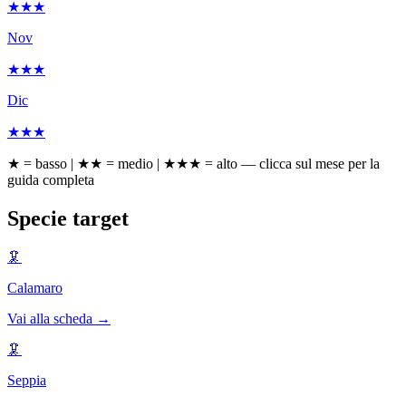
★★★
Nov
★★★
Dic
★★★
★ = basso | ★★ = medio | ★★★ = alto — clicca sul mese per la
guida completa
Specie target
🦑
Calamaro
Vai alla scheda →
🦑
Seppia