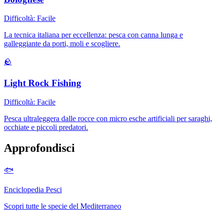
Difficoltà:
Facile
La tecnica italiana per eccellenza: pesca con canna lunga e
galleggiante da porti, moli e scogliere.
🪨
Light Rock Fishing
Difficoltà:
Facile
Pesca ultraleggera dalle rocce con micro esche artificiali per saraghi,
occhiate e piccoli predatori.
Approfondisci
🐟
Enciclopedia Pesci
Scopri tutte le specie del Mediterraneo