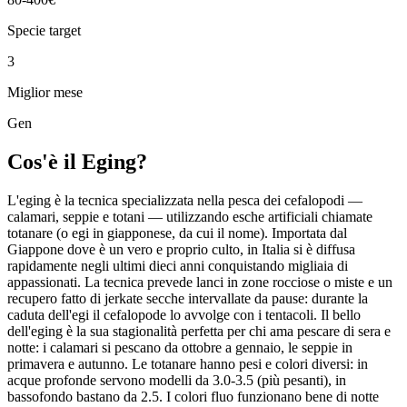
Specie target
3
Miglior mese
Gen
Cos'è il
Eging
?
L'eging è la tecnica specializzata nella pesca dei cefalopodi —
calamari, seppie e totani — utilizzando esche artificiali chiamate
totanare (o egi in giapponese, da cui il nome). Importata dal
Giappone dove è un vero e proprio culto, in Italia si è diffusa
rapidamente negli ultimi dieci anni conquistando migliaia di
appassionati. La tecnica prevede lanci in zone rocciose o miste e un
recupero fatto di jerkate secche intervallate da pause: durante la
caduta dell'egi il cefalopode lo avvolge con i tentacoli. Il bello
dell'eging è la sua stagionalità perfetta per chi ama pescare di sera e
notte: i calamari si pescano da ottobre a gennaio, le seppie in
primavera e autunno. Le totanare hanno pesi e colori diversi: in
acque profonde servono modelli da 3.0-3.5 (più pesanti), in
bassofondo bastano da 2.5. I colori fluo funzionano bene di notte