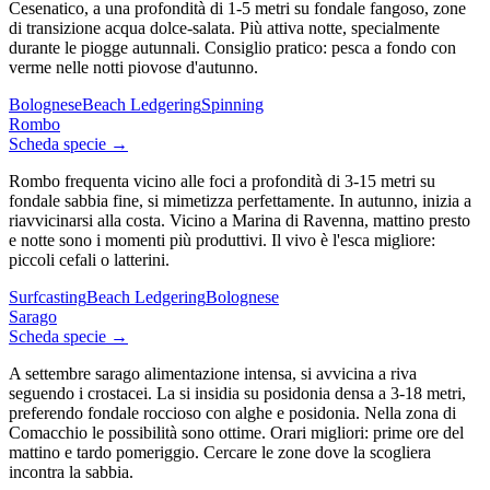
Cesenatico, a una profondità di 1-5 metri su fondale fangoso, zone
di transizione acqua dolce-salata. Più attiva notte, specialmente
durante le piogge autunnali. Consiglio pratico: pesca a fondo con
verme nelle notti piovose d'autunno.
Bolognese
Beach Ledgering
Spinning
Rombo
Scheda specie →
Rombo frequenta vicino alle foci a profondità di 3-15 metri su
fondale sabbia fine, si mimetizza perfettamente. In autunno, inizia a
riavvicinarsi alla costa. Vicino a Marina di Ravenna, mattino presto
e notte sono i momenti più produttivi. Il vivo è l'esca migliore:
piccoli cefali o latterini.
Surfcasting
Beach Ledgering
Bolognese
Sarago
Scheda specie →
A settembre sarago alimentazione intensa, si avvicina a riva
seguendo i crostacei. La si insidia su posidonia densa a 3-18 metri,
preferendo fondale roccioso con alghe e posidonia. Nella zona di
Comacchio le possibilità sono ottime. Orari migliori: prime ore del
mattino e tardo pomeriggio. Cercare le zone dove la scogliera
incontra la sabbia.