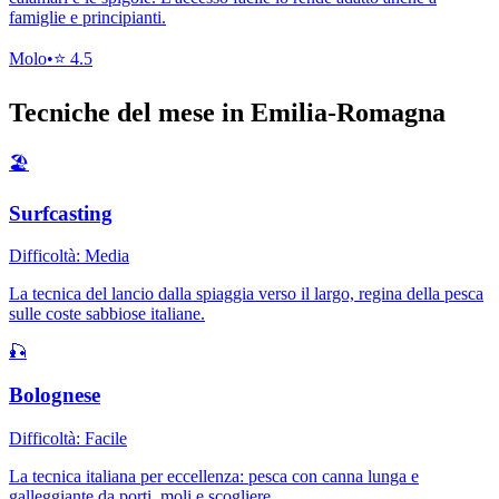
famiglie e principianti.
Molo
•
⭐
4.5
Tecniche del mese in
Emilia-Romagna
🏖️
Surfcasting
Difficoltà:
Media
La tecnica del lancio dalla spiaggia verso il largo, regina della pesca
sulle coste sabbiose italiane.
🎣
Bolognese
Difficoltà:
Facile
La tecnica italiana per eccellenza: pesca con canna lunga e
galleggiante da porti, moli e scogliere.