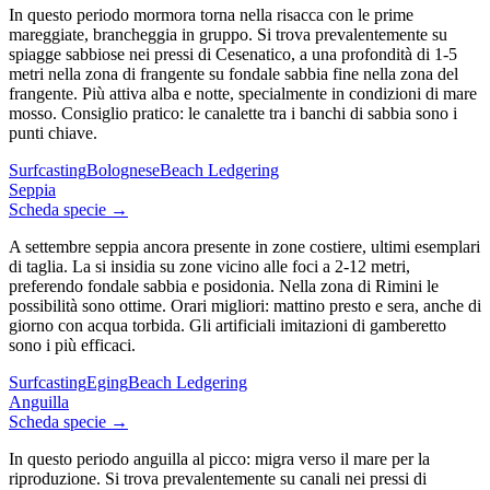
In questo periodo mormora torna nella risacca con le prime
mareggiate, brancheggia in gruppo. Si trova prevalentemente su
spiagge sabbiose nei pressi di Cesenatico, a una profondità di 1-5
metri nella zona di frangente su fondale sabbia fine nella zona del
frangente. Più attiva alba e notte, specialmente in condizioni di mare
mosso. Consiglio pratico: le canalette tra i banchi di sabbia sono i
punti chiave.
Surfcasting
Bolognese
Beach Ledgering
Seppia
Scheda specie →
A settembre seppia ancora presente in zone costiere, ultimi esemplari
di taglia. La si insidia su zone vicino alle foci a 2-12 metri,
preferendo fondale sabbia e posidonia. Nella zona di Rimini le
possibilità sono ottime. Orari migliori: mattino presto e sera, anche di
giorno con acqua torbida. Gli artificiali imitazioni di gamberetto
sono i più efficaci.
Surfcasting
Eging
Beach Ledgering
Anguilla
Scheda specie →
In questo periodo anguilla al picco: migra verso il mare per la
riproduzione. Si trova prevalentemente su canali nei pressi di