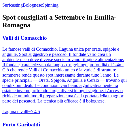
Surfcasting
Bolognese
Spinning
Spot consigliati a
Settembre
in
Emilia-
Romagna
Valli di Comacchio
Le famose valli di Comacchio. Laguna unica per orate, spigole e
anguille. Spot suggestivo e pescoso. Il fondale vario crea un
ambiente ricco dove diverse specie trovano rifugio e alimentazione.
Il fondale, caratterizzato da fangoso, raggiunge profondità di 1-4m.
Ciò che rende Valli di Comacchio unico è la varietà di strutture
sommerse rende questo spot interessante durante tutto l'anno. Le
specie principali — Orata, Spigola, Anguilla e Cefalo — trovano qui
condizioni ideali. Le condizioni cambiano significativamente tra
estate e inverno, offrendo target diversi in ogni stagione. L'accesso
richiede un minimo di preparazione ma è alla portata della maggior
parte dei pescatori. La tecnica più efficace è il bolognese.
Laguna e valli
•
⭐
4.5
Porto Garibaldi