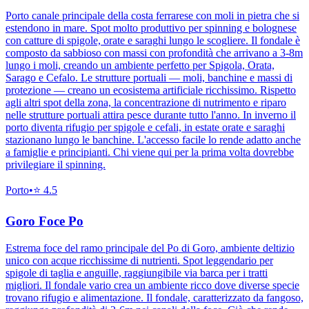
Porto canale principale della costa ferrarese con moli in pietra che si
estendono in mare. Spot molto produttivo per spinning e bolognese
con catture di spigole, orate e saraghi lungo le scogliere. Il fondale è
composto da sabbioso con massi con profondità che arrivano a 3-8m
lungo i moli, creando un ambiente perfetto per Spigola, Orata,
Sarago e Cefalo. Le strutture portuali — moli, banchine e massi di
protezione — creano un ecosistema artificiale ricchissimo. Rispetto
agli altri spot della zona, la concentrazione di nutrimento e riparo
nelle strutture portuali attira pesce durante tutto l'anno. In inverno il
porto diventa rifugio per spigole e cefali, in estate orate e saraghi
stazionano lungo le banchine. L'accesso facile lo rende adatto anche
a famiglie e principianti. Chi viene qui per la prima volta dovrebbe
privilegiare il spinning.
Porto
•
⭐
4.5
Goro Foce Po
Estrema foce del ramo principale del Po di Goro, ambiente deltizio
unico con acque ricchissime di nutrienti. Spot leggendario per
spigole di taglia e anguille, raggiungibile via barca per i tratti
migliori. Il fondale vario crea un ambiente ricco dove diverse specie
trovano rifugio e alimentazione. Il fondale, caratterizzato da fangoso,