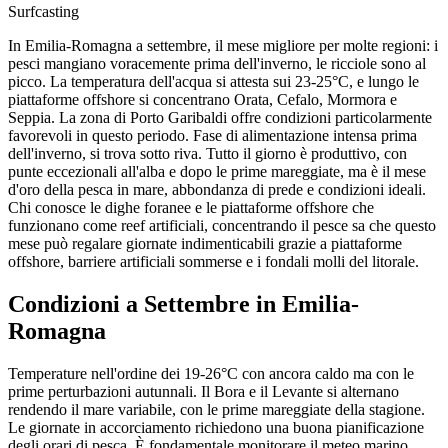
Surfcasting
In Emilia-Romagna a settembre, il mese migliore per molte regioni: i
pesci mangiano voracemente prima dell'inverno, le ricciole sono al
picco. La temperatura dell'acqua si attesta sui 23-25°C, e lungo le
piattaforme offshore si concentrano Orata, Cefalo, Mormora e
Seppia. La zona di Porto Garibaldi offre condizioni particolarmente
favorevoli in questo periodo. Fase di alimentazione intensa prima
dell'inverno, si trova sotto riva. Tutto il giorno è produttivo, con
punte eccezionali all'alba e dopo le prime mareggiate, ma è il mese
d'oro della pesca in mare, abbondanza di prede e condizioni ideali.
Chi conosce le dighe foranee e le piattaforme offshore che
funzionano come reef artificiali, concentrando il pesce sa che questo
mese può regalare giornate indimenticabili grazie a piattaforme
offshore, barriere artificiali sommerse e i fondali molli del litorale.
Condizioni a
Settembre
in
Emilia-
Romagna
Temperature nell'ordine dei 19-26°C con ancora caldo ma con le
prime perturbazioni autunnali. Il Bora e il Levante si alternano
rendendo il mare variabile, con le prime mareggiate della stagione.
Le giornate in accorciamento richiedono una buona pianificazione
degli orari di pesca. È fondamentale monitorare il meteo marino