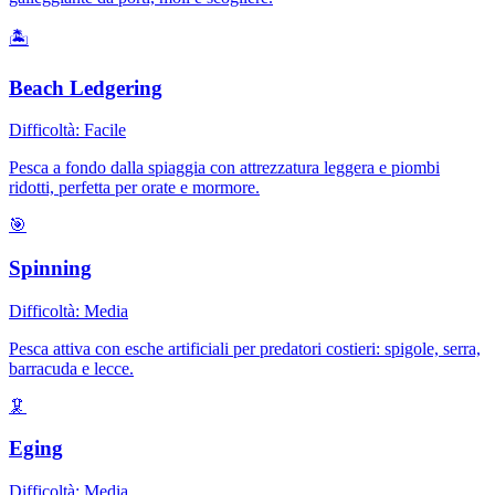
🏝️
Beach Ledgering
Difficoltà:
Facile
Pesca a fondo dalla spiaggia con attrezzatura leggera e piombi
ridotti, perfetta per orate e mormore.
🎯
Spinning
Difficoltà:
Media
Pesca attiva con esche artificiali per predatori costieri: spigole, serra,
barracuda e lecce.
🦑
Eging
Difficoltà:
Media