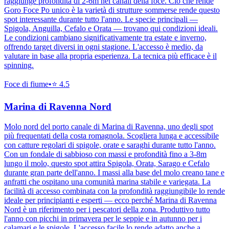
raggiunge profondità di 2-6m nei canali della foce. Ciò che rende
Goro Foce Po unico è la varietà di strutture sommerse rende questo
spot interessante durante tutto l'anno. Le specie principali —
Spigola, Anguilla, Cefalo e Orata — trovano qui condizioni ideali.
Le condizioni cambiano significativamente tra estate e inverno,
offrendo target diversi in ogni stagione. L'accesso è medio, da
valutare in base alla propria esperienza. La tecnica più efficace è il
spinning.
Foce di fiume
•
⭐
4.5
Marina di Ravenna Nord
Molo nord del porto canale di Marina di Ravenna, uno degli spot
più frequentati della costa romagnola. Scogliera lunga e accessibile
con catture regolari di spigole, orate e saraghi durante tutto l'anno.
Con un fondale di sabbioso con massi e profondità fino a 3-8m
lungo il molo, questo spot attira Spigola, Orata, Sarago e Cefalo
durante gran parte dell'anno. I massi alla base del molo creano tane e
anfratti che ospitano una comunità marina stabile e variegata. La
facilità di accesso combinata con la profondità raggiungibile lo rende
ideale per principianti e esperti — ecco perché Marina di Ravenna
Nord è un riferimento per i pescatori della zona. Produttivo tutto
l'anno con picchi in primavera per le seppie e in autunno per i
calamari e le spigole. L'accesso facile lo rende adatto anche a