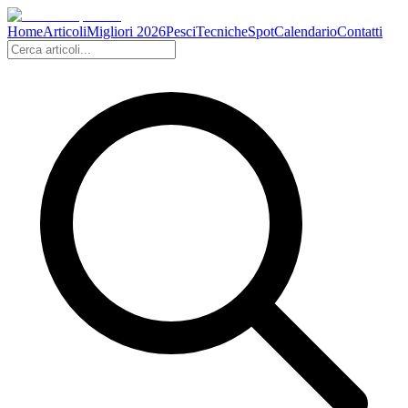
Home
Articoli
Migliori 2026
Pesci
Tecniche
Spot
Calendario
Contatti