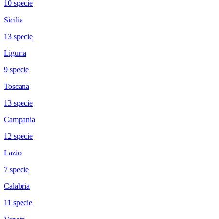
10
specie
Sicilia
13
specie
Liguria
9
specie
Toscana
13
specie
Campania
12
specie
Lazio
7
specie
Calabria
11
specie