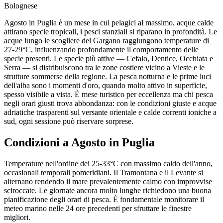
Bolognese
Agosto in Puglia è un mese in cui pelagici al massimo, acque calde
attirano specie tropicali, i pesci stanziali si riparano in profondità. Le
acque lungo le scogliere del Gargano raggiungono temperature di
27-29°C, influenzando profondamente il comportamento delle
specie presenti. Le specie più attive — Cefalo, Dentice, Occhiata e
Serra — si distribuiscono tra le zone costiere vicino a Vieste e le
strutture sommerse della regione. La pesca notturna e le prime luci
dell'alba sono i momenti d'oro, quando molto attivo in superficie,
spesso visibile a vista. È mese turistico per eccellenza ma chi pesca
negli orari giusti trova abbondanza: con le condizioni giuste e acque
adriatiche trasparenti sul versante orientale e calde correnti ioniche a
sud, ogni sessione può riservare sorprese.
Condizioni a
Agosto
in
Puglia
Temperature nell'ordine dei 25-33°C con massimo caldo dell'anno,
occasionali temporali pomeridiani. Il Tramontana e il Levante si
alternano rendendo il mare prevalentemente calmo con improvvise
sciroccate. Le giornate ancora molto lunghe richiedono una buona
pianificazione degli orari di pesca. È fondamentale monitorare il
meteo marino nelle 24 ore precedenti per sfruttare le finestre
migliori.