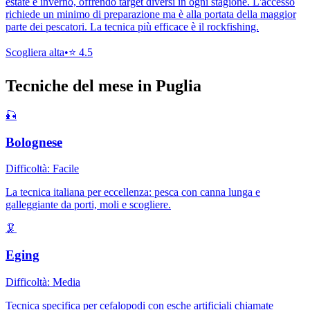
estate e inverno, offrendo target diversi in ogni stagione. L'accesso
richiede un minimo di preparazione ma è alla portata della maggior
parte dei pescatori. La tecnica più efficace è il rockfishing.
Scogliera alta
•
⭐
4.5
Tecniche del mese in
Puglia
🎣
Bolognese
Difficoltà:
Facile
La tecnica italiana per eccellenza: pesca con canna lunga e
galleggiante da porti, moli e scogliere.
🦑
Eging
Difficoltà:
Media
Tecnica specifica per cefalopodi con esche artificiali chiamate