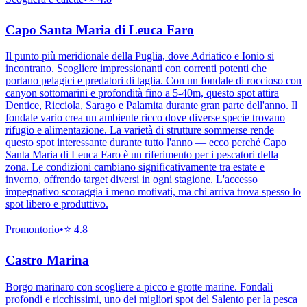
Capo Santa Maria di Leuca Faro
Il punto più meridionale della Puglia, dove Adriatico e Ionio si
incontrano. Scogliere impressionanti con correnti potenti che
portano pelagici e predatori di taglia. Con un fondale di roccioso con
canyon sottomarini e profondità fino a 5-40m, questo spot attira
Dentice, Ricciola, Sarago e Palamita durante gran parte dell'anno. Il
fondale vario crea un ambiente ricco dove diverse specie trovano
rifugio e alimentazione. La varietà di strutture sommerse rende
questo spot interessante durante tutto l'anno — ecco perché Capo
Santa Maria di Leuca Faro è un riferimento per i pescatori della
zona. Le condizioni cambiano significativamente tra estate e
inverno, offrendo target diversi in ogni stagione. L'accesso
impegnativo scoraggia i meno motivati, ma chi arriva trova spesso lo
spot libero e produttivo.
Promontorio
•
⭐
4.8
Castro Marina
Borgo marinaro con scogliere a picco e grotte marine. Fondali
profondi e ricchissimi, uno dei migliori spot del Salento per la pesca