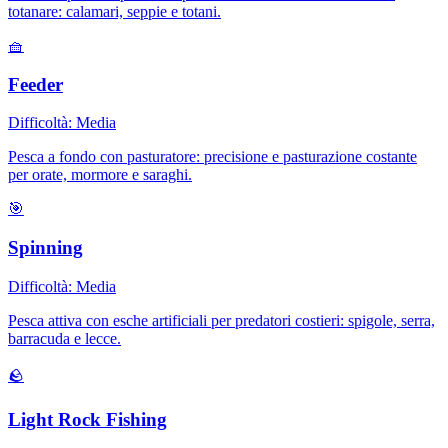
totanare: calamari, seppie e totani.
🧺
Feeder
Difficoltà:
Media
Pesca a fondo con pasturatore: precisione e pasturazione costante
per orate, mormore e saraghi.
🎯
Spinning
Difficoltà:
Media
Pesca attiva con esche artificiali per predatori costieri: spigole, serra,
barracuda e lecce.
🪨
Light Rock Fishing