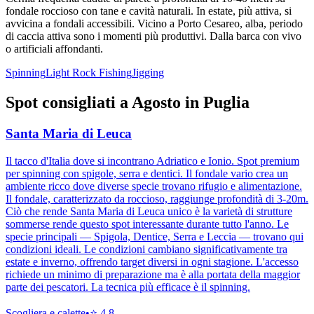
fondale roccioso con tane e cavità naturali. In estate, più attiva, si
avvicina a fondali accessibili. Vicino a Porto Cesareo, alba, periodo
di caccia attiva sono i momenti più produttivi. Dalla barca con vivo
o artificiali affondanti.
Spinning
Light Rock Fishing
Jigging
Spot consigliati a
Agosto
in
Puglia
Santa Maria di Leuca
Il tacco d'Italia dove si incontrano Adriatico e Ionio. Spot premium
per spinning con spigole, serra e dentici. Il fondale vario crea un
ambiente ricco dove diverse specie trovano rifugio e alimentazione.
Il fondale, caratterizzato da roccioso, raggiunge profondità di 3-20m.
Ciò che rende Santa Maria di Leuca unico è la varietà di strutture
sommerse rende questo spot interessante durante tutto l'anno. Le
specie principali — Spigola, Dentice, Serra e Leccia — trovano qui
condizioni ideali. Le condizioni cambiano significativamente tra
estate e inverno, offrendo target diversi in ogni stagione. L'accesso
richiede un minimo di preparazione ma è alla portata della maggior
parte dei pescatori. La tecnica più efficace è il spinning.
Scogliera e calette
•
⭐
4.8