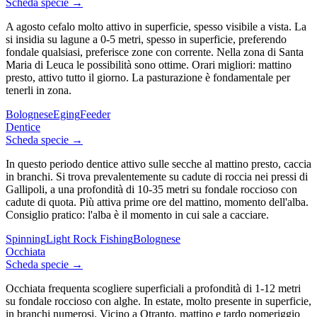
Scheda specie →
A agosto cefalo molto attivo in superficie, spesso visibile a vista. La
si insidia su lagune a 0-5 metri, spesso in superficie, preferendo
fondale qualsiasi, preferisce zone con corrente. Nella zona di Santa
Maria di Leuca le possibilità sono ottime. Orari migliori: mattino
presto, attivo tutto il giorno. La pasturazione è fondamentale per
tenerli in zona.
Bolognese
Eging
Feeder
Dentice
Scheda specie →
In questo periodo dentice attivo sulle secche al mattino presto, caccia
in branchi. Si trova prevalentemente su cadute di roccia nei pressi di
Gallipoli, a una profondità di 10-35 metri su fondale roccioso con
cadute di quota. Più attiva prime ore del mattino, momento dell'alba.
Consiglio pratico: l'alba è il momento in cui sale a cacciare.
Spinning
Light Rock Fishing
Bolognese
Occhiata
Scheda specie →
Occhiata frequenta scogliere superficiali a profondità di 1-12 metri
su fondale roccioso con alghe. In estate, molto presente in superficie,
in branchi numerosi. Vicino a Otranto, mattino e tardo pomeriggio