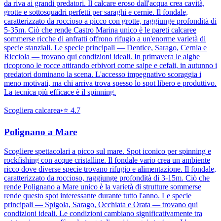
da riva ai grandi predatori. Il calcare eroso dall'acqua crea cavità,
grotte e sottosquadri perfetti per saraghi e cernie. Il fondale,
caratterizzato da roccioso a picco con grotte, raggiunge profondità di
5-35m. Ciò che rende Castro Marina unico è le pareti calcaree
sommerse ricche di anfratti offrono rifugio a un'enorme varietà di
specie stanziali. Le specie principali — Dentice, Sarago, Cernia e
Ricciola — trovano qui condizioni ideali. In primavera le alghe
ricoprono le rocce attirando erbivori come salpe e cefali, in autunno i
predatori dominano la scena. L'accesso impegnativo scoraggia i
meno motivati, ma chi arriva trova spesso lo spot libero e produttivo.
La tecnica più efficace è il spinning.
Scogliera calcarea
•
⭐
4.7
Polignano a Mare
Scogliere spettacolari a picco sul mare. Spot iconico per spinning e
rockfishing con acque cristalline. Il fondale vario crea un ambiente
ricco dove diverse specie trovano rifugio e alimentazione. Il fondale,
caratterizzato da roccioso, raggiunge profondità di 3-15m. Ciò che
rende Polignano a Mare unico è la varietà di strutture sommerse
rende questo spot interessante durante tutto l'anno. Le specie
principali — Spigola, Sarago, Occhiata e Orata — trovano qui
condizioni ideali. Le condizioni cambiano significativamente tra