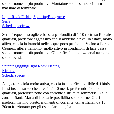
sono i momenti più produttivi. Montature sottilissime: 0.14mm
massimo di terminale.
Light Rock Fishing
Spinning
Bolognese
Serra
Scheda specie →
Serra frequenta scogliere basse a profondità di 1-10 metri su fondale
qualsiasi, predatore aggressivo che si avvicina a riva. In estate, molto
attivo, caccia in branchi nelle acque poco profonde. Vicino a Porto
Cesareo, alba e tramonto, molto attivo in condizioni di luce bassa
sono i momenti più produttivi. Gli artificiali da topwater al tramonto
sono devastanti.
Spinning
Jigging
Light Rock Fishing
Ricciola
Scheda specie →
A agosto ricciola molto attiva, caccia in superficie, visibile dai birds.
La si insidia su secche e reef a 5-40 metri, preferendo fondale
qualsiasi, preferisce zone con corrente e strutture sommerse. Nella
zona di Santa Maria di Leuca le possibilità sono ottime. Orari
migliori: mattino presto, momenti di corrente. Gli artificiali da 15-
20cm funzionano per gli esemplari di taglia.