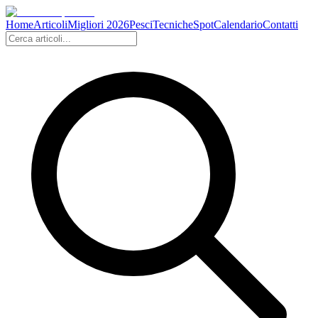
Home
Articoli
Migliori 2026
Pesci
Tecniche
Spot
Calendario
Contatti