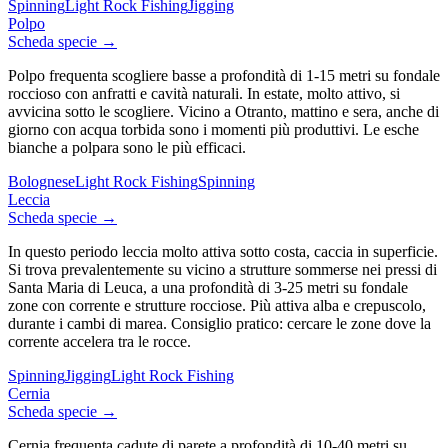
Spinning
Light Rock Fishing
Jigging
Polpo
Scheda specie →
Polpo frequenta scogliere basse a profondità di 1-15 metri su fondale
roccioso con anfratti e cavità naturali. In estate, molto attivo, si
avvicina sotto le scogliere. Vicino a Otranto, mattino e sera, anche di
giorno con acqua torbida sono i momenti più produttivi. Le esche
bianche a polpara sono le più efficaci.
Bolognese
Light Rock Fishing
Spinning
Leccia
Scheda specie →
In questo periodo leccia molto attiva sotto costa, caccia in superficie.
Si trova prevalentemente su vicino a strutture sommerse nei pressi di
Santa Maria di Leuca, a una profondità di 3-25 metri su fondale
zone con corrente e strutture rocciose. Più attiva alba e crepuscolo,
durante i cambi di marea. Consiglio pratico: cercare le zone dove la
corrente accelera tra le rocce.
Spinning
Jigging
Light Rock Fishing
Cernia
Scheda specie →
Cernia frequenta cadute di parete a profondità di 10-40 metri su