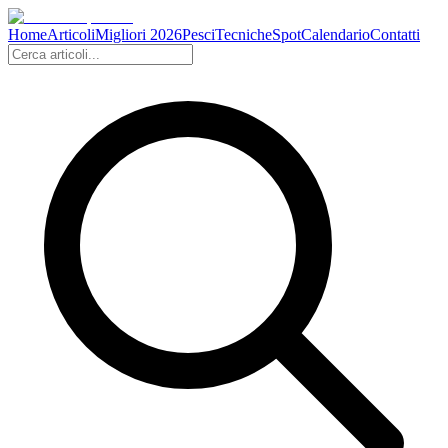
Home
Articoli
Migliori 2026
Pesci
Tecniche
Spot
Calendario
Contatti