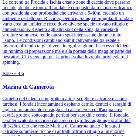
Le correnti tra Procida e Ischia creano zone di caccia dove passano
ricciole, dentici e tonni. Il fondale è composto da roccioso vulcanico
con posidonia con profondità che arrivano a 5-40m, creando un
ambiente perfetto per Ricciola, Dentice, Sarago e Spigola. Il fondale
vario crea un ambiente ricco dove diverse specie trovano rifugio e
alimentazione. Rispetto agli altri spot della zona, la varietà di
strutture sommerse rende questo spot interessante durante tutto
l'anno. Le condizioni cambiano significativamente tra estate e
inverno, offrendo target diversi in ogni stagione. L'accesso richiede
un minimo di preparazione ma è alla portata della maggior parte dei
pescatori. Chi viene qui per la prima volta dovrebbe privilegiare il
spinning.
Isola
•
⭐
4.6
Marina di Camerota
Gioiello del Cilento con grotte marine, scogliere calcaree e acque
turchesi. I fondali incontaminati ospitano cernie, dentici e saraghi di
taglia in un ambiente selvaggio. Il calcare eroso dall'acqua crea
cavità, grotte e sottosquadri perfetti per saraghi e cernie. Il fondale,
caratterizzato da roccioso calcareo con grotte, raggiunge profondità
di 3-25m. Ciò che rende Marina di Camerota unico è le pareti
calcaree sommerse ricche di anfratti offrono rifugio a un'enorme