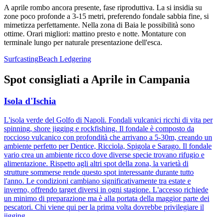
A aprile rombo ancora presente, fase riproduttiva. La si insidia su
zone poco profonde a 3-15 metri, preferendo fondale sabbia fine, si
mimetizza perfettamente. Nella zona di Baia le possibilità sono
ottime. Orari migliori: mattino presto e notte. Montature con
terminale lungo per naturale presentazione dell'esca.
Surfcasting
Beach Ledgering
Spot consigliati a
Aprile
in
Campania
Isola d'Ischia
L'isola verde del Golfo di Napoli. Fondali vulcanici ricchi di vita per
spinning, shore jigging e rockfishing. Il fondale è composto da
roccioso vulcanico con profondità che arrivano a 5-30m, creando un
ambiente perfetto per Dentice, Ricciola, Spigola e Sarago. Il fondale
vario crea un ambiente ricco dove diverse specie trovano rifugio e
alimentazione. Rispetto agli altri spot della zona, la varietà di
strutture sommerse rende questo spot interessante durante tutto
l'anno. Le condizioni cambiano significativamente tra estate e
inverno, offrendo target diversi in ogni stagione. L'accesso richiede
un minimo di preparazione ma è alla portata della maggior parte dei
pescatori. Chi viene qui per la prima volta dovrebbe privilegiare il
jigging.