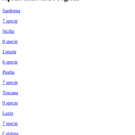
Sardegna
7
specie
Sicilia
8
specie
Liguria
6
specie
Puglia
7
specie
Toscana
9
specie
Lazio
7
specie
Calabria