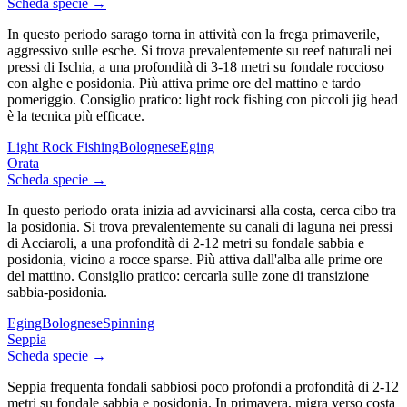
Scheda specie →
In questo periodo sarago torna in attività con la frega primaverile,
aggressivo sulle esche. Si trova prevalentemente su reef naturali nei
pressi di Ischia, a una profondità di 3-18 metri su fondale roccioso
con alghe e posidonia. Più attiva prime ore del mattino e tardo
pomeriggio. Consiglio pratico: light rock fishing con piccoli jig head
è la tecnica più efficace.
Light Rock Fishing
Bolognese
Eging
Orata
Scheda specie →
In questo periodo orata inizia ad avvicinarsi alla costa, cerca cibo tra
la posidonia. Si trova prevalentemente su canali di laguna nei pressi
di Acciaroli, a una profondità di 2-12 metri su fondale sabbia e
posidonia, vicino a rocce sparse. Più attiva dall'alba alle prime ore
del mattino. Consiglio pratico: cercarla sulle zone di transizione
sabbia-posidonia.
Eging
Bolognese
Spinning
Seppia
Scheda specie →
Seppia frequenta fondali sabbiosi poco profondi a profondità di 2-12
metri su fondale sabbia e posidonia. In primavera, migra verso costa