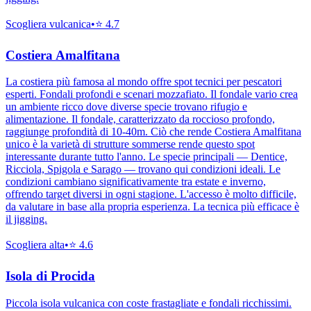
Scogliera vulcanica
•
⭐
4.7
Costiera Amalfitana
La costiera più famosa al mondo offre spot tecnici per pescatori
esperti. Fondali profondi e scenari mozzafiato. Il fondale vario crea
un ambiente ricco dove diverse specie trovano rifugio e
alimentazione. Il fondale, caratterizzato da roccioso profondo,
raggiunge profondità di 10-40m. Ciò che rende Costiera Amalfitana
unico è la varietà di strutture sommerse rende questo spot
interessante durante tutto l'anno. Le specie principali — Dentice,
Ricciola, Spigola e Sarago — trovano qui condizioni ideali. Le
condizioni cambiano significativamente tra estate e inverno,
offrendo target diversi in ogni stagione. L'accesso è molto difficile,
da valutare in base alla propria esperienza. La tecnica più efficace è
il jigging.
Scogliera alta
•
⭐
4.6
Isola di Procida
Piccola isola vulcanica con coste frastagliate e fondali ricchissimi.