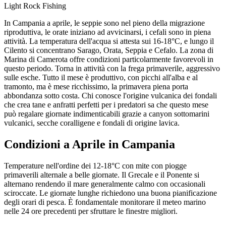
Light Rock Fishing
In Campania a aprile, le seppie sono nel pieno della migrazione
riproduttiva, le orate iniziano ad avvicinarsi, i cefali sono in piena
attività. La temperatura dell'acqua si attesta sui 16-18°C, e lungo il
Cilento si concentrano Sarago, Orata, Seppia e Cefalo. La zona di
Marina di Camerota offre condizioni particolarmente favorevoli in
questo periodo. Torna in attività con la frega primaverile, aggressivo
sulle esche. Tutto il mese è produttivo, con picchi all'alba e al
tramonto, ma è mese ricchissimo, la primavera piena porta
abbondanza sotto costa. Chi conosce l'origine vulcanica dei fondali
che crea tane e anfratti perfetti per i predatori sa che questo mese
può regalare giornate indimenticabili grazie a canyon sottomarini
vulcanici, secche coralligene e fondali di origine lavica.
Condizioni a
Aprile
in
Campania
Temperature nell'ordine dei 12-18°C con mite con piogge
primaverili alternale a belle giornate. Il Grecale e il Ponente si
alternano rendendo il mare generalmente calmo con occasionali
sciroccate. Le giornate lunghe richiedono una buona pianificazione
degli orari di pesca. È fondamentale monitorare il meteo marino
nelle 24 ore precedenti per sfruttare le finestre migliori.