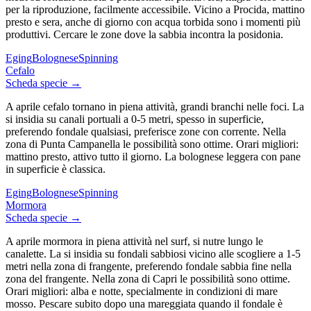
per la riproduzione, facilmente accessibile. Vicino a Procida, mattino
presto e sera, anche di giorno con acqua torbida sono i momenti più
produttivi. Cercare le zone dove la sabbia incontra la posidonia.
Eging
Bolognese
Spinning
Cefalo
Scheda specie →
A aprile cefalo tornano in piena attività, grandi branchi nelle foci. La
si insidia su canali portuali a 0-5 metri, spesso in superficie,
preferendo fondale qualsiasi, preferisce zone con corrente. Nella
zona di Punta Campanella le possibilità sono ottime. Orari migliori:
mattino presto, attivo tutto il giorno. La bolognese leggera con pane
in superficie è classica.
Eging
Bolognese
Spinning
Mormora
Scheda specie →
A aprile mormora in piena attività nel surf, si nutre lungo le
canalette. La si insidia su fondali sabbiosi vicino alle scogliere a 1-5
metri nella zona di frangente, preferendo fondale sabbia fine nella
zona del frangente. Nella zona di Capri le possibilità sono ottime.
Orari migliori: alba e notte, specialmente in condizioni di mare
mosso. Pescare subito dopo una mareggiata quando il fondale è