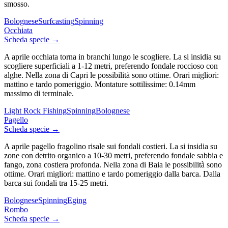
smosso.
Bolognese
Surfcasting
Spinning
Occhiata
Scheda specie →
A aprile occhiata torna in branchi lungo le scogliere. La si insidia su
scogliere superficiali a 1-12 metri, preferendo fondale roccioso con
alghe. Nella zona di Capri le possibilità sono ottime. Orari migliori:
mattino e tardo pomeriggio. Montature sottilissime: 0.14mm
massimo di terminale.
Light Rock Fishing
Spinning
Bolognese
Pagello
Scheda specie →
A aprile pagello fragolino risale sui fondali costieri. La si insidia su
zone con detrito organico a 10-30 metri, preferendo fondale sabbia e
fango, zona costiera profonda. Nella zona di Baia le possibilità sono
ottime. Orari migliori: mattino e tardo pomeriggio dalla barca. Dalla
barca sui fondali tra 15-25 metri.
Bolognese
Spinning
Eging
Rombo
Scheda specie →