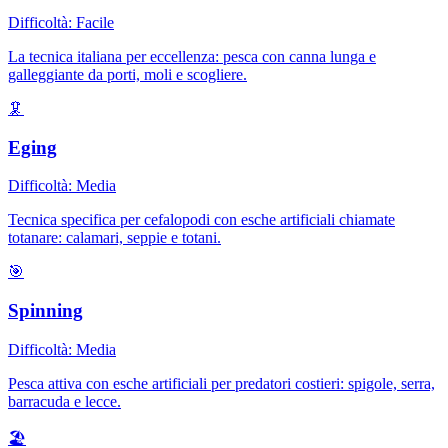
Difficoltà:
Facile
La tecnica italiana per eccellenza: pesca con canna lunga e
galleggiante da porti, moli e scogliere.
🦑
Eging
Difficoltà:
Media
Tecnica specifica per cefalopodi con esche artificiali chiamate
totanare: calamari, seppie e totani.
🎯
Spinning
Difficoltà:
Media
Pesca attiva con esche artificiali per predatori costieri: spigole, serra,
barracuda e lecce.
🏖️