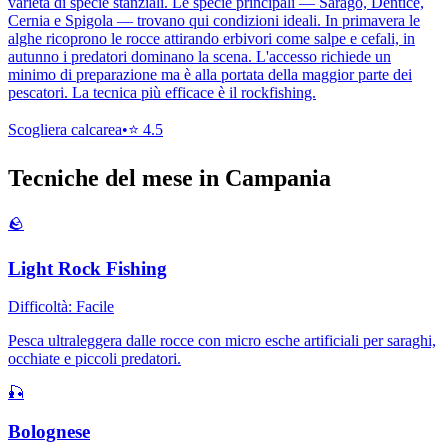
varietà di specie stanziali. Le specie principali — Sarago, Dentice,
Cernia e Spigola — trovano qui condizioni ideali. In primavera le
alghe ricoprono le rocce attirando erbivori come salpe e cefali, in
autunno i predatori dominano la scena. L'accesso richiede un
minimo di preparazione ma è alla portata della maggior parte dei
pescatori. La tecnica più efficace è il rockfishing.
Scogliera calcarea
•
⭐
4.5
Tecniche del mese in
Campania
🪨
Light Rock Fishing
Difficoltà:
Facile
Pesca ultraleggera dalle rocce con micro esche artificiali per saraghi,
occhiate e piccoli predatori.
🎣
Bolognese