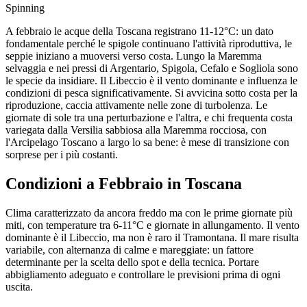
Spinning
A febbraio le acque della Toscana registrano 11-12°C: un dato
fondamentale perché le spigole continuano l'attività riproduttiva, le
seppie iniziano a muoversi verso costa. Lungo la Maremma
selvaggia e nei pressi di Argentario, Spigola, Cefalo e Sogliola sono
le specie da insidiare. Il Libeccio è il vento dominante e influenza le
condizioni di pesca significativamente. Si avvicina sotto costa per la
riproduzione, caccia attivamente nelle zone di turbolenza. Le
giornate di sole tra una perturbazione e l'altra, e chi frequenta costa
variegata dalla Versilia sabbiosa alla Maremma rocciosa, con
l'Arcipelago Toscano a largo lo sa bene: è mese di transizione con
sorprese per i più costanti.
Condizioni a
Febbraio
in
Toscana
Clima caratterizzato da ancora freddo ma con le prime giornate più
miti, con temperature tra 6-11°C e giornate in allungamento. Il vento
dominante è il Libeccio, ma non è raro il Tramontana. Il mare risulta
variabile, con alternanza di calme e mareggiate: un fattore
determinante per la scelta dello spot e della tecnica. Portare
abbigliamento adeguato e controllare le previsioni prima di ogni
uscita.