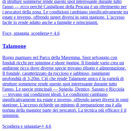
di strutture sommerse rende questo spot interessante durante tutto
l'anno — ecco perché Castiglione della Pescaia è un riferimento per
i pescatori della zona. Le condizioni cambiano significativamente tra
estate e inverno, offrendo target diversi in ogni stagione. L'accesso
facile lo rende adatto anche a famiglie e principianti.
Foce, spiaggia, scogliera
•
⭐
4.6
Talamone
Borgo marinaro nel Parco della Maremma. Spot selvaggio con
fondali ricchi per spinning e shore jigging. Il fondale vario crea un
ambiente ricco dove diverse specie trovano rifugio e alimentazione.
Il fondale, caratterizzato da roccioso e sabbioso, raggiunge
profondità di 3-20m. Ciò che rende Talamone unico è la varietà di
strutture sommerse rende questo spot interessante durante tutto
l'anno. Le specie principali — Spigola, Dentice, Sarago e Ricciola
— trovano qui condizioni ideali. Le condizioni cambiano
significativamente tra estate e inverno, offrendo target diversi in ogni
stagione. L'accesso richiede un minimo di preparazione ma è alla
portata della maggior parte dei pescatori. La tecnica più efficace è il
spinning.
Scogliera e spiaggia
•
⭐
4.6