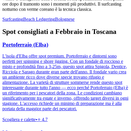
ore dopo il tramonto sono i momenti più produttivi. Il surfcasting
notturno con verme coreano è la tecnica classica.
Surfcasting
Beach Ledgering
Bolognese
Spot consigliati a
Febbraio
in
Toscana
Portoferraio (Elba)
L'isola d'Elba offre spot premium. Portoferraio e dintorni sono
perfetti per spinning e shore jigging. Con un fondale di roccioso e
misto e profondità fino a 3-25m, questo spot attira Spigola, Dentice,
Ricciola e Sarago durante gran parte dell'anno. Il fondale vario crea
un ambiente ricco dove diverse specie trovano rifugio e
alimentazione. La varietà di strutture sommerse rende questo spot
interessante durante tutto l'anno — ecco perché Portoferraio (Elba) è
un riferimento per i pescatori della zona. Le condizioni cambiano
significativamente tra estate e inverno, offrendo target diversi in ogni
stagione. L'accesso richiede un minimo di preparazione ma è alla
portata della maggior parte dei pescatori.
Scogliera e calette
•
⭐
4.7