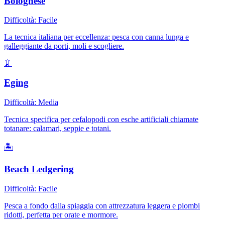
Bolognese
Difficoltà:
Facile
La tecnica italiana per eccellenza: pesca con canna lunga e
galleggiante da porti, moli e scogliere.
🦑
Eging
Difficoltà:
Media
Tecnica specifica per cefalopodi con esche artificiali chiamate
totanare: calamari, seppie e totani.
🏝️
Beach Ledgering
Difficoltà:
Facile
Pesca a fondo dalla spiaggia con attrezzatura leggera e piombi
ridotti, perfetta per orate e mormore.