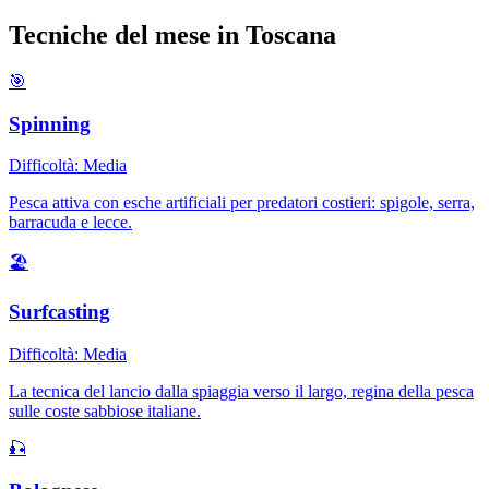
Tecniche del mese in
Toscana
🎯
Spinning
Difficoltà:
Media
Pesca attiva con esche artificiali per predatori costieri: spigole, serra,
barracuda e lecce.
🏖️
Surfcasting
Difficoltà:
Media
La tecnica del lancio dalla spiaggia verso il largo, regina della pesca
sulle coste sabbiose italiane.
🎣