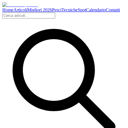
Home
Articoli
Migliori 2026
Pesci
Tecniche
Spot
Calendario
Contatti