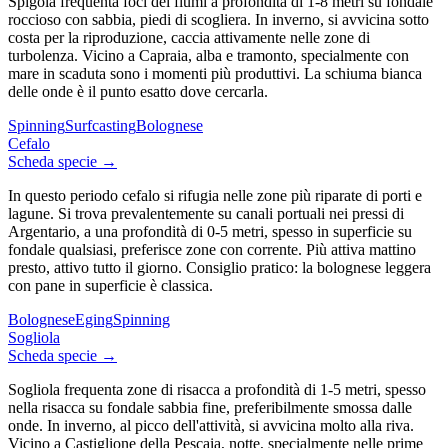
Spigola frequenta foci dei fiumi a profondità di 1-8 metri su fondale
roccioso con sabbia, piedi di scogliera. In inverno, si avvicina sotto
costa per la riproduzione, caccia attivamente nelle zone di
turbolenza. Vicino a Capraia, alba e tramonto, specialmente con
mare in scaduta sono i momenti più produttivi. La schiuma bianca
delle onde è il punto esatto dove cercarla.
Spinning
Surfcasting
Bolognese
Cefalo
Scheda specie →
In questo periodo cefalo si rifugia nelle zone più riparate di porti e
lagune. Si trova prevalentemente su canali portuali nei pressi di
Argentario, a una profondità di 0-5 metri, spesso in superficie su
fondale qualsiasi, preferisce zone con corrente. Più attiva mattino
presto, attivo tutto il giorno. Consiglio pratico: la bolognese leggera
con pane in superficie è classica.
Bolognese
Eging
Spinning
Sogliola
Scheda specie →
Sogliola frequenta zone di risacca a profondità di 1-5 metri, spesso
nella risacca su fondale sabbia fine, preferibilmente smossa dalle
onde. In inverno, al picco dell'attività, si avvicina molto alla riva.
Vicino a Castiglione della Pescaia, notte, specialmente nelle prime