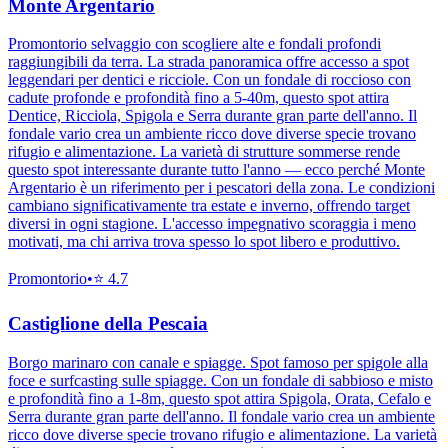
Monte Argentario
Promontorio selvaggio con scogliere alte e fondali profondi
raggiungibili da terra. La strada panoramica offre accesso a spot
leggendari per dentici e ricciole. Con un fondale di roccioso con
cadute profonde e profondità fino a 5-40m, questo spot attira
Dentice, Ricciola, Spigola e Serra durante gran parte dell'anno. Il
fondale vario crea un ambiente ricco dove diverse specie trovano
rifugio e alimentazione. La varietà di strutture sommerse rende
questo spot interessante durante tutto l'anno — ecco perché Monte
Argentario è un riferimento per i pescatori della zona. Le condizioni
cambiano significativamente tra estate e inverno, offrendo target
diversi in ogni stagione. L'accesso impegnativo scoraggia i meno
motivati, ma chi arriva trova spesso lo spot libero e produttivo.
Promontorio
•
⭐
4.7
Castiglione della Pescaia
Borgo marinaro con canale e spiagge. Spot famoso per spigole alla
foce e surfcasting sulle spiagge. Con un fondale di sabbioso e misto
e profondità fino a 1-8m, questo spot attira Spigola, Orata, Cefalo e
Serra durante gran parte dell'anno. Il fondale vario crea un ambiente
ricco dove diverse specie trovano rifugio e alimentazione. La varietà