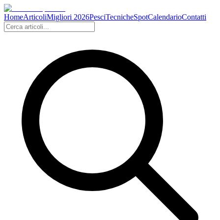
Home
Articoli
Migliori 2026
Pesci
Tecniche
Spot
Calendario
Contatti