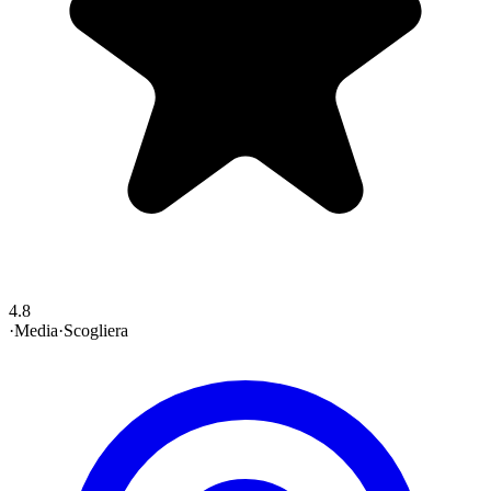
4.8
·
Media
·
Scogliera