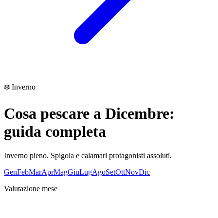
❄️
Inverno
Cosa pescare a
Dicembre
:
guida completa
Inverno pieno. Spigola e calamari protagonisti assoluti.
Gen
Feb
Mar
Apr
Mag
Giu
Lug
Ago
Set
Ott
Nov
Dic
Valutazione mese