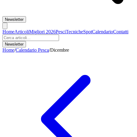
Newsletter
Home
Articoli
Migliori 2026
Pesci
Tecniche
Spot
Calendario
Contatti
Newsletter
Home
/
Calendario Pesca
/
Dicembre