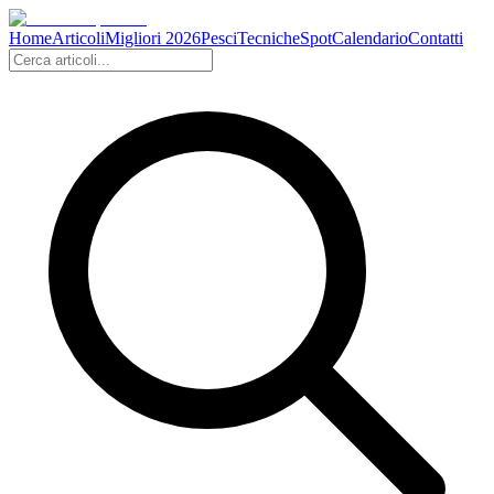
Home
Articoli
Migliori 2026
Pesci
Tecniche
Spot
Calendario
Contatti