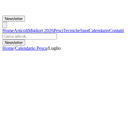
Newsletter
Home
Articoli
Migliori 2026
Pesci
Tecniche
Spot
Calendario
Contatti
Newsletter
Home
/
Calendario Pesca
/
Luglio