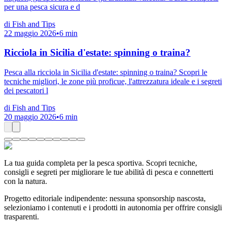
per una pesca sicura e d
di
Fish and Tips
22 maggio 2026
•
6
min
Ricciola in Sicilia d'estate: spinning o traina?
Pesca alla ricciola in Sicilia d'estate: spinning o traina? Scopri le
tecniche migliori, le zone più proficue, l'attrezzatura ideale e i segreti
dei pescatori l
di
Fish and Tips
20 maggio 2026
•
6
min
La tua guida completa per la pesca sportiva. Scopri tecniche,
consigli e segreti per migliorare le tue abilità di pesca e connetterti
con la natura.
Progetto editoriale indipendente: nessuna sponsorship nascosta,
selezioniamo i contenuti e i prodotti in autonomia per offrire consigli
trasparenti.