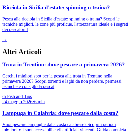
Ricciola in Sicilia d'estate: spinning o traina?
Pesca alla ricciola in Sicilia d'estate: spinning o traina? Scopri le
tecniche migliori, le zone più proficue, l'attrezzatura ideale e i segreti
dei pescatori l
→
Altri Articoli
Trota in Trentino: dove pescare a primavera 2026?
Cerchi i migliori spot per la pesca alla trota in Trentino nella
primavera 2026? Scopri torrenti e laghi da non perdere, permessi,
tecniche e consigli da pescat
di
Fish and Tips
24 maggio 2026
•
6
min
Lampuga in Calabria: dove pescare dalla costa?
Vuoi pescare lampughe dalla costa calabrese? Scopri i periodi
migliori, gli spot accessibili e gli artificiali vincenti. Guida completa