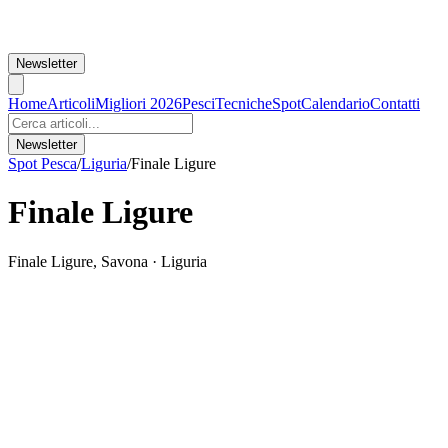
Newsletter
Home
Articoli
Migliori 2026
Pesci
Tecniche
Spot
Calendario
Contatti
Newsletter
Spot Pesca
/
Liguria
/
Finale Ligure
Finale Ligure
Finale Ligure
,
Savona
·
Liguria