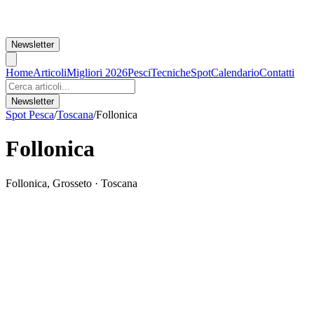
Newsletter
Home
Articoli
Migliori 2026
Pesci
Tecniche
Spot
Calendario
Contatti
Newsletter
Spot Pesca
/
Toscana
/
Follonica
Follonica
Follonica
,
Grosseto
·
Toscana