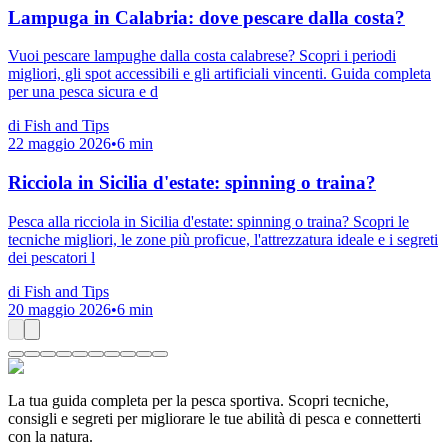
Lampuga in Calabria: dove pescare dalla costa?
Vuoi pescare lampughe dalla costa calabrese? Scopri i periodi
migliori, gli spot accessibili e gli artificiali vincenti. Guida completa
per una pesca sicura e d
di
Fish and Tips
22 maggio 2026
•
6
min
Ricciola in Sicilia d'estate: spinning o traina?
Pesca alla ricciola in Sicilia d'estate: spinning o traina? Scopri le
tecniche migliori, le zone più proficue, l'attrezzatura ideale e i segreti
dei pescatori l
di
Fish and Tips
20 maggio 2026
•
6
min
La tua guida completa per la pesca sportiva. Scopri tecniche,
consigli e segreti per migliorare le tue abilità di pesca e connetterti
con la natura.