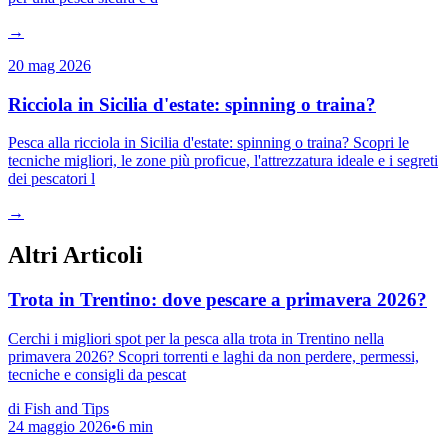
→
20 mag 2026
Ricciola in Sicilia d'estate: spinning o traina?
Pesca alla ricciola in Sicilia d'estate: spinning o traina? Scopri le
tecniche migliori, le zone più proficue, l'attrezzatura ideale e i segreti
dei pescatori l
→
Altri Articoli
Trota in Trentino: dove pescare a primavera 2026?
Cerchi i migliori spot per la pesca alla trota in Trentino nella
primavera 2026? Scopri torrenti e laghi da non perdere, permessi,
tecniche e consigli da pescat
di
Fish and Tips
24 maggio 2026
•
6
min