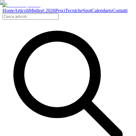
Home
Articoli
Migliori 2026
Pesci
Tecniche
Spot
Calendario
Contatti