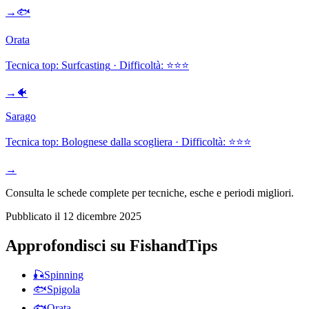
→
🐟
Orata
Tecnica top:
Surfcasting
· Difficoltà:
⭐⭐⭐
→
🐠
Sarago
Tecnica top:
Bolognese dalla scogliera
· Difficoltà:
⭐⭐⭐
→
Consulta le schede complete per tecniche, esche e periodi migliori.
Pubblicato il
12 dicembre 2025
Approfondisci su FishandTips
🎣
Spinning
🐟
Spigola
🐟
Orata