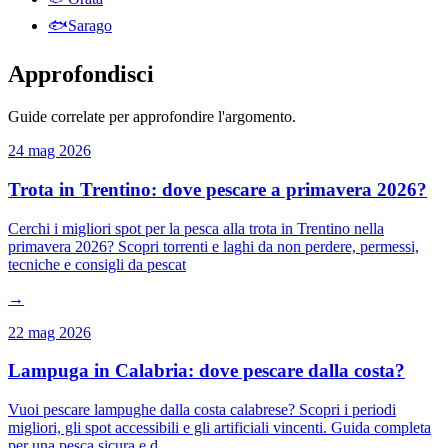
🐟
Sarago
Approfondisci
Guide correlate per approfondire l'argomento.
24 mag 2026
Trota in Trentino: dove pescare a primavera 2026?
Cerchi i migliori spot per la pesca alla trota in Trentino nella
primavera 2026? Scopri torrenti e laghi da non perdere, permessi,
tecniche e consigli da pescat
→
22 mag 2026
Lampuga in Calabria: dove pescare dalla costa?
Vuoi pescare lampughe dalla costa calabrese? Scopri i periodi
migliori, gli spot accessibili e gli artificiali vincenti. Guida completa
per una pesca sicura e d