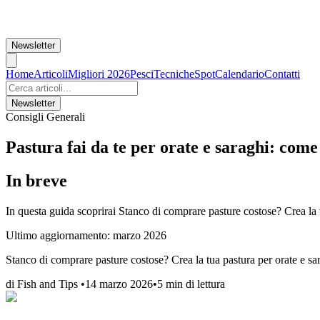
Newsletter
Home
Articoli
Migliori 2026
Pesci
Tecniche
Spot
Calendario
Contatti
Newsletter
Consigli Generali
Pastura fai da te per orate e saraghi: come
In breve
In questa guida scoprirai Stanco di comprare pasture costose? Crea la t
Ultimo aggiornamento:
marzo 2026
Stanco di comprare pasture costose? Crea la tua pastura per orate e sar
di
Fish and Tips
•
14 marzo 2026
•
5
min di lettura