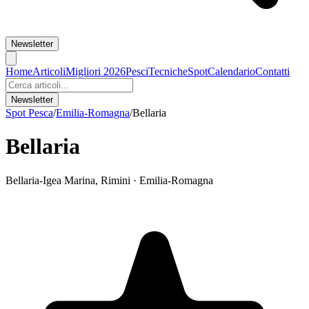
Newsletter
Home
Articoli
Migliori 2026
Pesci
Tecniche
Spot
Calendario
Contatti
Newsletter
Spot Pesca
/
Emilia-Romagna
/
Bellaria
Bellaria
Bellaria-Igea Marina
,
Rimini
·
Emilia-Romagna