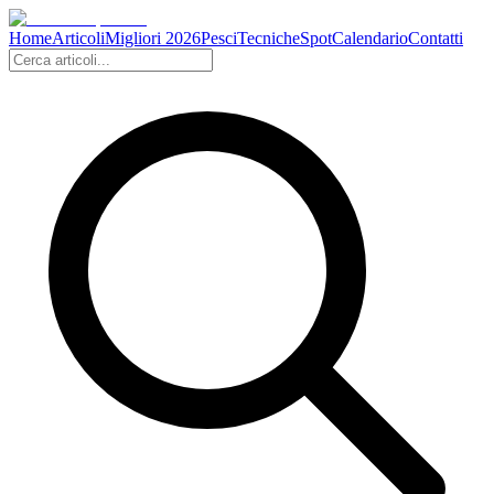
Home
Articoli
Migliori 2026
Pesci
Tecniche
Spot
Calendario
Contatti