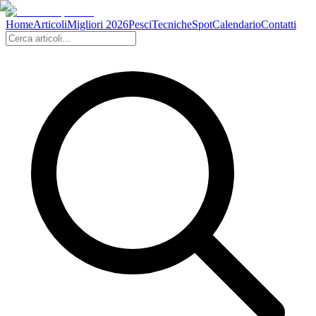
Home
Articoli
Migliori 2026
Pesci
Tecniche
Spot
Calendario
Contatti