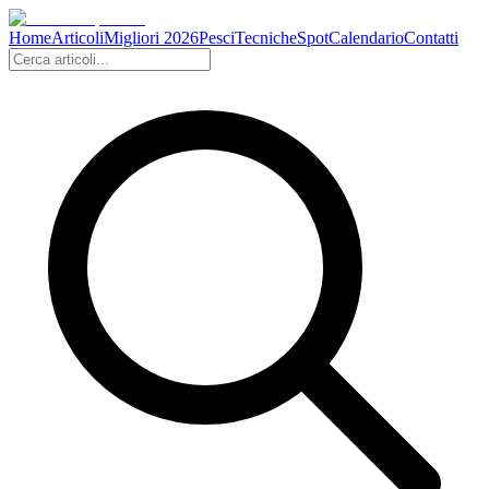
Home
Articoli
Migliori 2026
Pesci
Tecniche
Spot
Calendario
Contatti