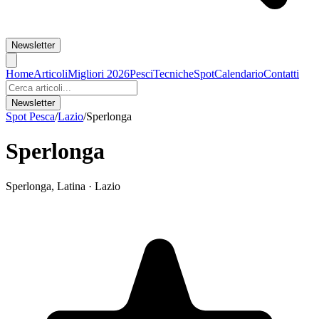
Newsletter
Home
Articoli
Migliori 2026
Pesci
Tecniche
Spot
Calendario
Contatti
Newsletter
Spot Pesca
/
Lazio
/
Sperlonga
Sperlonga
Sperlonga
,
Latina
·
Lazio