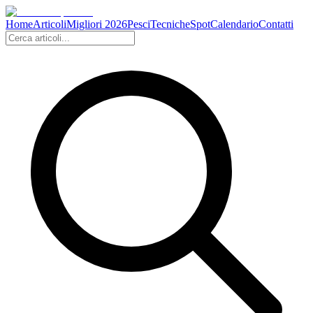
Home
Articoli
Migliori 2026
Pesci
Tecniche
Spot
Calendario
Contatti