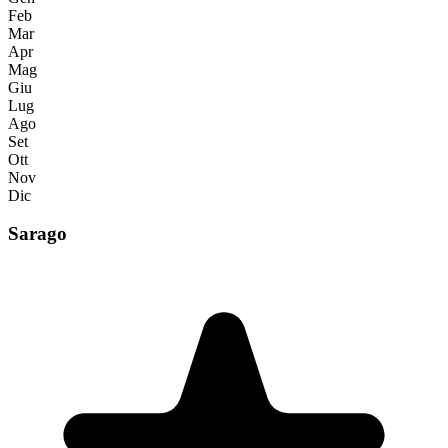
Feb
Mar
Apr
Mag
Giu
Lug
Ago
Set
Ott
Nov
Dic
Sarago