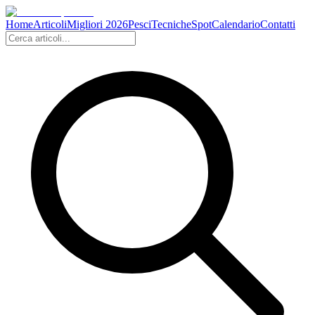
Home
Articoli
Migliori 2026
Pesci
Tecniche
Spot
Calendario
Contatti