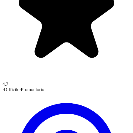
4.7
·
Difficile
·
Promontorio