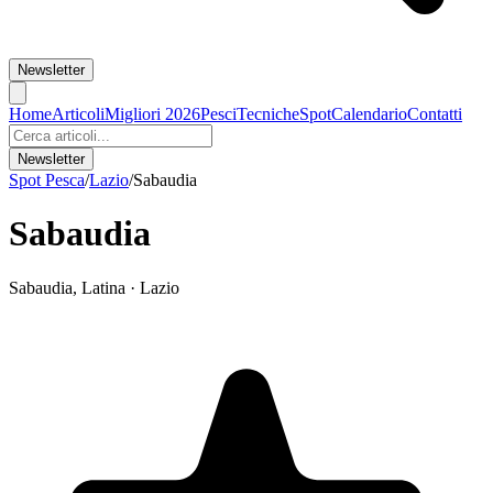
Newsletter
Home
Articoli
Migliori 2026
Pesci
Tecniche
Spot
Calendario
Contatti
Newsletter
Spot Pesca
/
Lazio
/
Sabaudia
Sabaudia
Sabaudia
,
Latina
·
Lazio