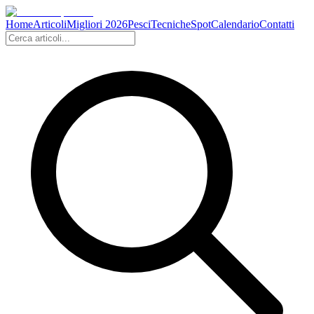
Home
Articoli
Migliori 2026
Pesci
Tecniche
Spot
Calendario
Contatti