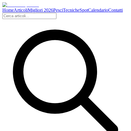
Home
Articoli
Migliori 2026
Pesci
Tecniche
Spot
Calendario
Contatti