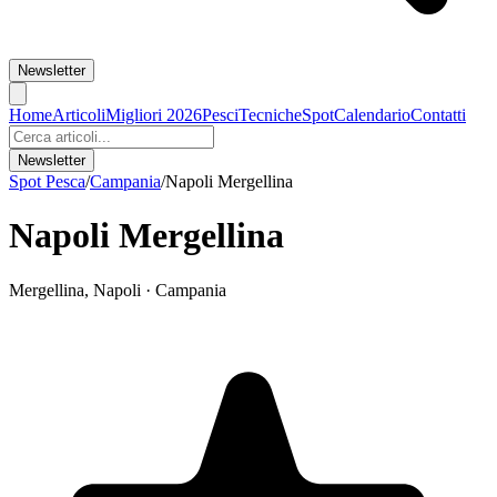
Newsletter
Home
Articoli
Migliori 2026
Pesci
Tecniche
Spot
Calendario
Contatti
Newsletter
Spot Pesca
/
Campania
/
Napoli Mergellina
Napoli Mergellina
Mergellina
,
Napoli
·
Campania