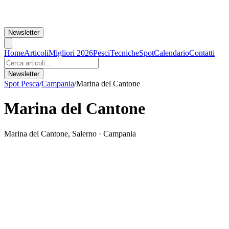
Newsletter
Home
Articoli
Migliori 2026
Pesci
Tecniche
Spot
Calendario
Contatti
Newsletter
Spot Pesca
/
Campania
/
Marina del Cantone
Marina del Cantone
Marina del Cantone
,
Salerno
·
Campania