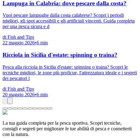
Lampuga in Calabria: dove pescare dalla costa?
Vuoi pescare lampughe dalla costa calabrese? Scopri i periodi
migliori, gli spot accessibili e gli artificiali vincenti. Guida completa
per una pesca sicura e d
di
Fish and Tips
22 maggio 2026
•
6
min
Ricciola in Sicilia d'estate: spinning o traina?
Pesca alla ricciola in Sicilia d'estate: spinning o traina? Scopri le
tecniche migliori, le zone più proficue, l'attrezzatura ideale e i segreti
dei pescatori l
di
Fish and Tips
20 maggio 2026
•
6
min
La tua guida completa per la pesca sportiva. Scopri tecniche,
consigli e segreti per migliorare le tue abilità di pesca e connetterti
con la natura.