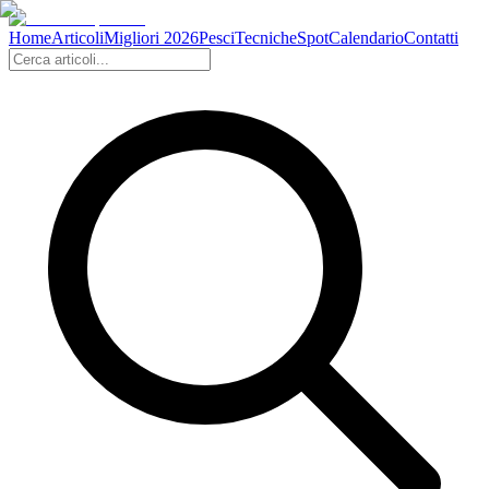
Home
Articoli
Migliori 2026
Pesci
Tecniche
Spot
Calendario
Contatti