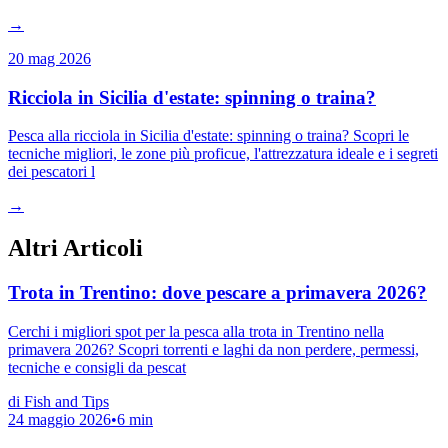
→
20 mag 2026
Ricciola in Sicilia d'estate: spinning o traina?
Pesca alla ricciola in Sicilia d'estate: spinning o traina? Scopri le
tecniche migliori, le zone più proficue, l'attrezzatura ideale e i segreti
dei pescatori l
→
Altri Articoli
Trota in Trentino: dove pescare a primavera 2026?
Cerchi i migliori spot per la pesca alla trota in Trentino nella
primavera 2026? Scopri torrenti e laghi da non perdere, permessi,
tecniche e consigli da pescat
di
Fish and Tips
24 maggio 2026
•
6
min